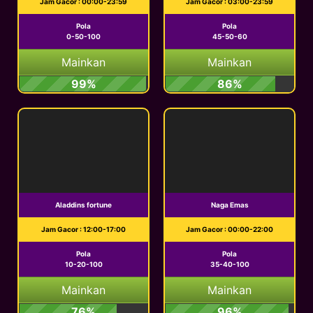
Jam Gacor : 00:00-23:59
Jam Gacor : 03:00-23:59
Pola
Pola
0-50-100
45-50-60
Mainkan
Mainkan
99%
86%
Aladdins fortune
Naga Emas
Jam Gacor : 12:00-17:00
Jam Gacor : 00:00-22:00
Pola
Pola
10-20-100
35-40-100
Mainkan
Mainkan
76%
96%