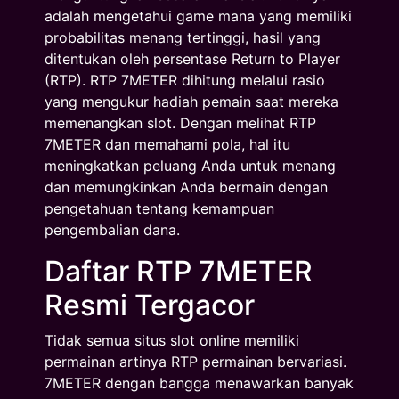
adalah mengetahui game mana yang memiliki
probabilitas menang tertinggi, hasil yang
ditentukan oleh persentase Return to Player
(RTP). RTP 7METER dihitung melalui rasio
yang mengukur hadiah pemain saat mereka
memenangkan slot. Dengan melihat RTP
7METER dan memahami pola, hal itu
meningkatkan peluang Anda untuk menang
dan memungkinkan Anda bermain dengan
pengetahuan tentang kemampuan
pengembalian dana.
Daftar RTP 7METER
Resmi Tergacor
Tidak semua situs slot online memiliki
permainan artinya RTP permainan bervariasi.
7METER dengan bangga menawarkan banyak