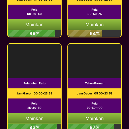
Pola
Pola
60-50-40
30-50-75
Mainkan
Mainkan
89%
64%
Pelabuhan Ratu
Tahun Baruan
Jam Gacor : 00:00-23:59
Jam Gacor : 05:00-23:59
Pola
Pola
25-30-50
70-50-100
Mainkan
Mainkan
93%
87%