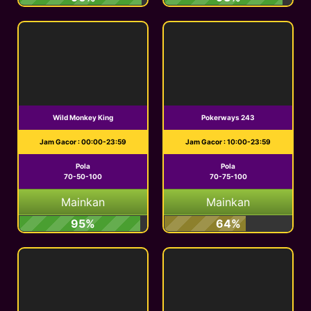
Wild Monkey King
Pokerways 243
Jam Gacor : 00:00-23:59
Jam Gacor : 10:00-23:59
Pola
Pola
70-50-100
70-75-100
Mainkan
Mainkan
95%
64%