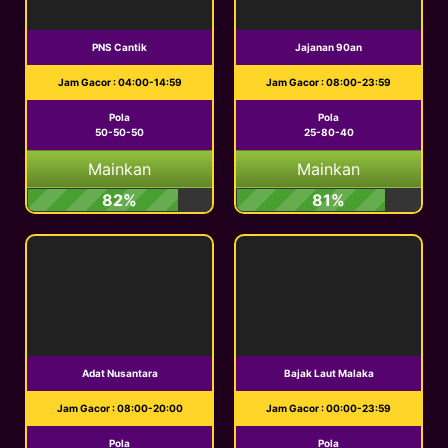
PNS Cantik
Jajanan 90an
Jam Gacor : 04:00-14:59
Jam Gacor : 08:00-23:59
Pola
Pola
50-50-50
25-80-40
Mainkan
Mainkan
82%
81%
Adat Nusantara
Bajak Laut Malaka
Jam Gacor : 08:00-20:00
Jam Gacor : 00:00-23:59
Pola
Pola