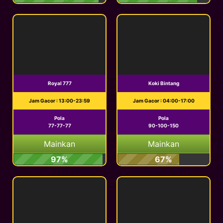
Royal 777
Koki Bintang
Jam Gacor : 13:00-23:59
Jam Gacor : 04:00-17:00
Pola
Pola
77-77-77
90-100-150
Mainkan
Mainkan
97%
67%