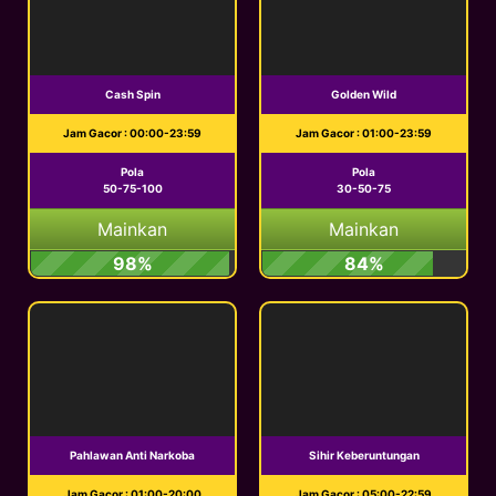
Cash Spin
Golden Wild
Jam Gacor : 00:00-23:59
Jam Gacor : 01:00-23:59
Pola
Pola
50-75-100
30-50-75
Mainkan
Mainkan
98%
84%
Pahlawan Anti Narkoba
Sihir Keberuntungan
Jam Gacor : 01:00-20:00
Jam Gacor : 05:00-22:59