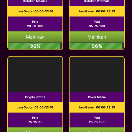
Kutukan Medusa
Kutukan Piramida
Jam Gacor : 00:00-23:59
Jam Gacor : 00:00-23:59
Pola
Pola
20-50-100
35-75-100
Mainkan
Mainkan
96%
96%
Crypto Profits
Poker Mania
Jam Gacor : 03:00-23:59
Jam Gacor : 00:00-23:59
Pola
Pola
75-25-35
25-75-100