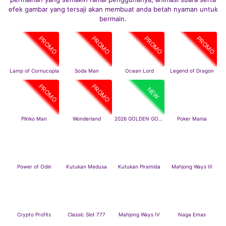
efek gambar yang tersaji akan membuat anda betah nyaman untuk
bermain.
PROMO
PROMO
PROMO
PROMO
Lamp of Cornucopia
Soda Man
Ocean Lord
Legend of Dragon
PROMO
PROMO
NEW
Plinko Man
Wonderland
2026 GOLDEN GOAL RUSH
Poker Mania
Power of Odin
Kutukan Medusa
Kutukan Piramida
Mahjong Ways III
Crypto Profits
Classic Slot 777
Mahjong Ways IV
Naga Emas