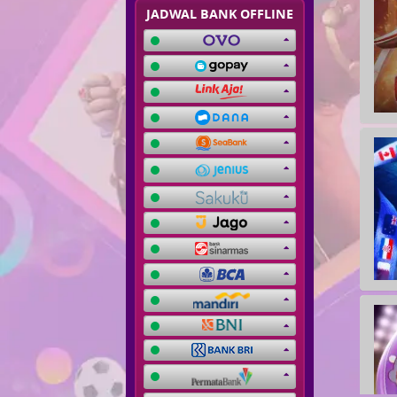
JADWAL BANK OFFLINE