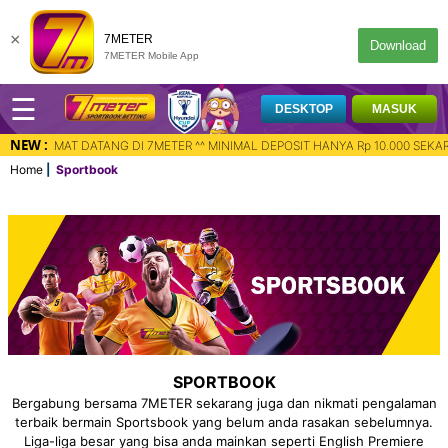
×
7METER
Download
7METER Mobile App
☰
DESKTOP
MASUK
NEW :
SELAMAT DATANG DI 7METER ^^ MINIMAL DEPOSIT HANYA Rp 10.000 SEKARANG ! 
Home
Sportbook
SPORTBOOK
Bergabung bersama 7METER sekarang juga dan nikmati pengalaman
terbaik bermain Sportsbook yang belum anda rasakan sebelumnya.
Liga-liga besar yang bisa anda mainkan seperti English Premiere