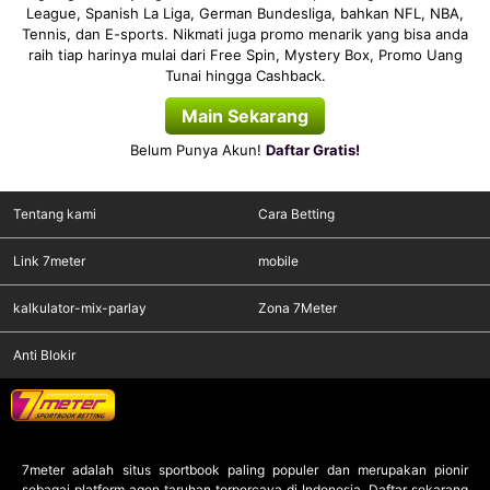
League, Spanish La Liga, German Bundesliga, bahkan NFL, NBA,
Tennis, dan E-sports. Nikmati juga promo menarik yang bisa anda
raih tiap harinya mulai dari Free Spin, Mystery Box, Promo Uang
Tunai hingga Cashback.
Main Sekarang
Belum Punya Akun!
Daftar Gratis!
Tentang kami
Cara Betting
Link 7meter
mobile
kalkulator-mix-parlay
Zona 7Meter
Anti Blokir
7meter
adalah situs sportbook paling populer dan merupakan pionir
sebagai platform agen taruhan terpercaya di Indonesia. Daftar sekarang